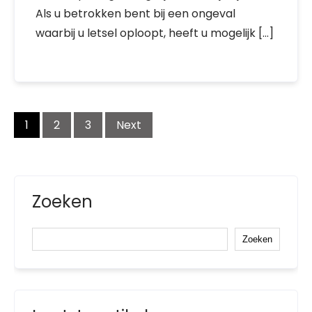
Als u betrokken bent bij een ongeval
waarbij u letsel oploopt, heeft u mogelijk […]
Posts
1
2
3
Next
navigation
Zoeken
Zoeken