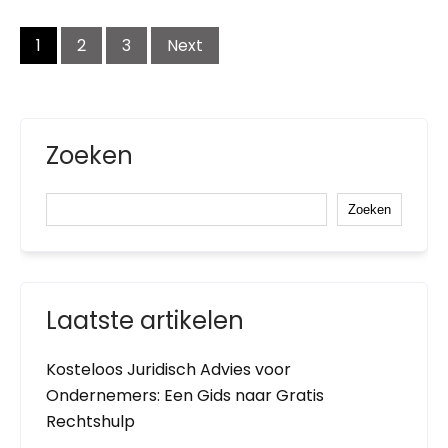
Posts
1
2
3
Next
navigation
Zoeken
Zoeken
Laatste artikelen
Kosteloos Juridisch Advies voor
Ondernemers: Een Gids naar Gratis
Rechtshulp