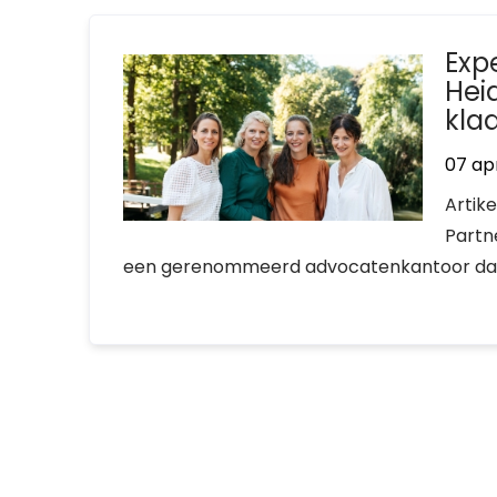
Expe
Hei
kla
07 apr
Artik
Partn
een gerenommeerd advocatenkantoor dat ges