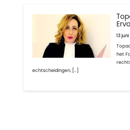
Top
Erv
13 jun
Topad
het F
recht
echtscheidingen, […]