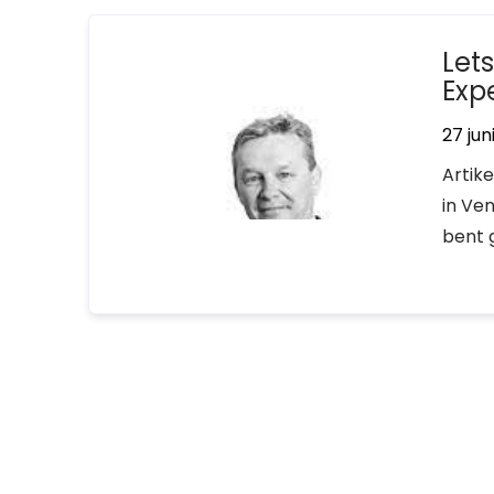
Let
Expe
27 jun
Artik
in Ven
bent 