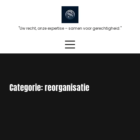
Skip
to
content
"Uw recht, onze expertise – samen voor gerechtigheid."
Categorie:
reorganisatie