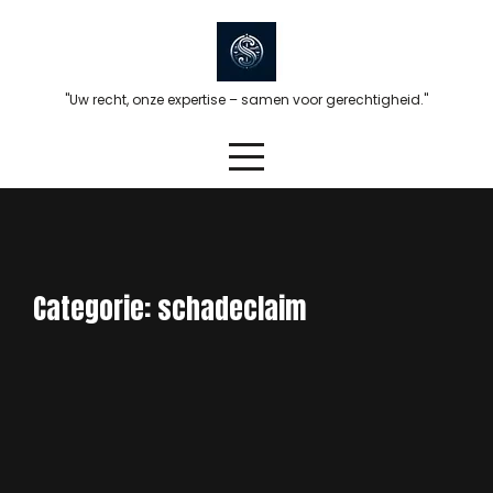
Skip
to
content
"Uw recht, onze expertise – samen voor gerechtigheid."
Categorie:
schadeclaim