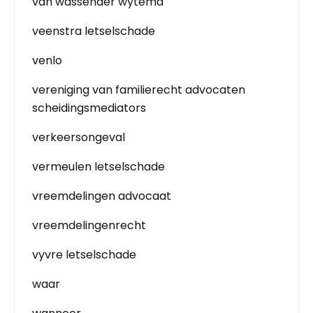
van wassenaer wytema
veenstra letselschade
venlo
vereniging van familierecht advocaten
scheidingsmediators
verkeersongeval
vermeulen letselschade
vreemdelingen advocaat
vreemdelingenrecht
vyvre letselschade
waar