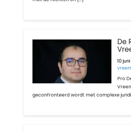
De 
Vre
10 jun
vreem
Pro D
Vreem
geconfronteerd wordt met complexe juridi