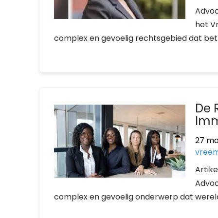
Advoc
het V
complex en gevoelig rechtsgebied dat betr
De 
Imm
27 ma
vreem
Artik
Advoc
complex en gevoelig onderwerp dat wereldwi