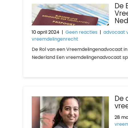
De 
Vre
Ned
10 april 2024
|
Geen reacties
|
advocaat 
vreemdelingenrecht
De Rol van een Vreemdelingenadvocaat in
Nederland Een vreemdelingenadvocaat speelt
De 
vre
28 ma
vreem