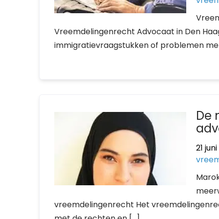
vreem
Vreem
Vreemdelingenrecht Advocaat in Den Haa
immigratievraagstukken of problemen met
De 
adv
21 jun
vreem
Marok
meerw
vreemdelingenrecht Het vreemdelingenrec
met de rechten en […]