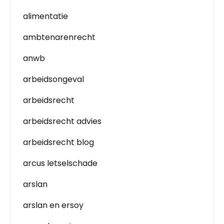
alimentatie
ambtenarenrecht
anwb
arbeidsongeval
arbeidsrecht
arbeidsrecht advies
arbeidsrecht blog
arcus letselschade
arslan
arslan en ersoy