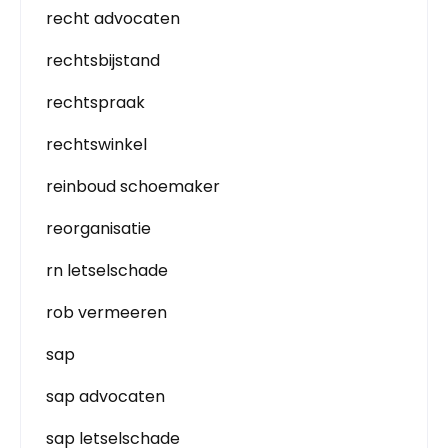
recht advocaten
rechtsbijstand
rechtspraak
rechtswinkel
reinboud schoemaker
reorganisatie
rn letselschade
rob vermeeren
sap
sap advocaten
sap letselschade