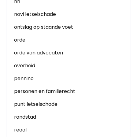
nn
novi letselschade
ontslag op staande voet
orde
orde van advocaten
overheid
pennino
personen en familierecht
punt letselschade
randstad
reaal