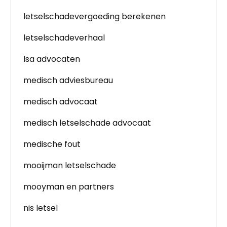
letselschadevergoeding berekenen
letselschadeverhaal
lsa advocaten
medisch adviesbureau
medisch advocaat
medisch letselschade advocaat
medische fout
mooijman letselschade
mooyman en partners
nis letsel