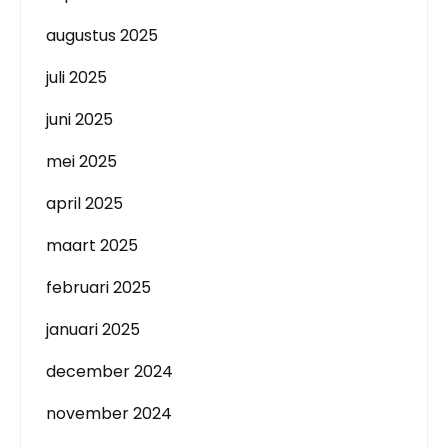
augustus 2025
juli 2025
juni 2025
mei 2025
april 2025
maart 2025
februari 2025
januari 2025
december 2024
november 2024