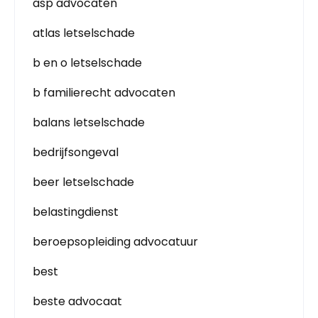
asp advocaten
atlas letselschade
b en o letselschade
b familierecht advocaten
balans letselschade
bedrijfsongeval
beer letselschade
belastingdienst
beroepsopleiding advocatuur
best
beste advocaat