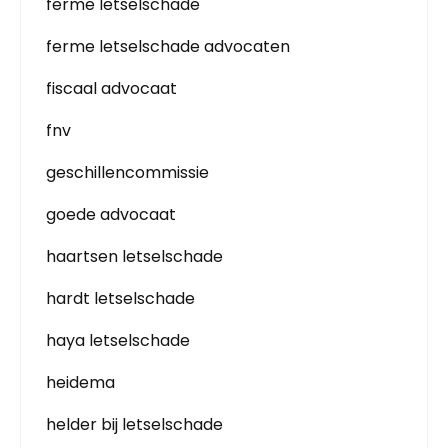
ferme letselschade
ferme letselschade advocaten
fiscaal advocaat
fnv
geschillencommissie
goede advocaat
haartsen letselschade
hardt letselschade
haya letselschade
heidema
helder bij letselschade