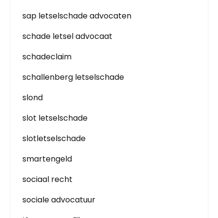
sap letselschade advocaten
schade letsel advocaat
schadeclaim
schallenberg letselschade
slond
slot letselschade
slotletselschade
smartengeld
sociaal recht
sociale advocatuur