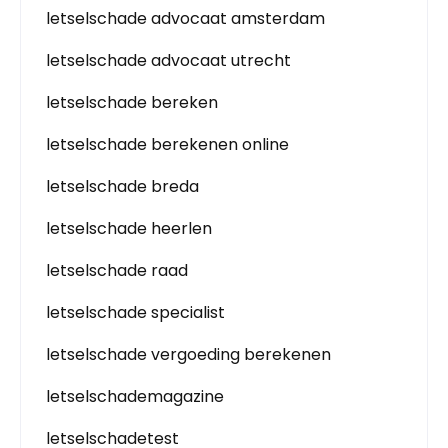
letselschade advocaat amsterdam
letselschade advocaat utrecht
letselschade bereken
letselschade berekenen online
letselschade breda
letselschade heerlen
letselschade raad
letselschade specialist
letselschade vergoeding berekenen
letselschademagazine
letselschadetest