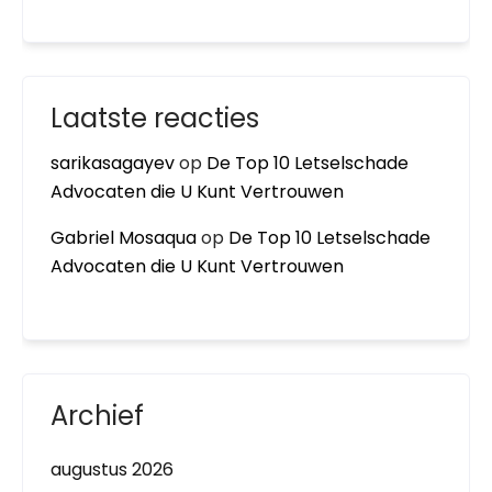
Laatste reacties
sarikasagayev
op
De Top 10 Letselschade
Advocaten die U Kunt Vertrouwen
Gabriel Mosaqua
op
De Top 10 Letselschade
Advocaten die U Kunt Vertrouwen
Archief
augustus 2026