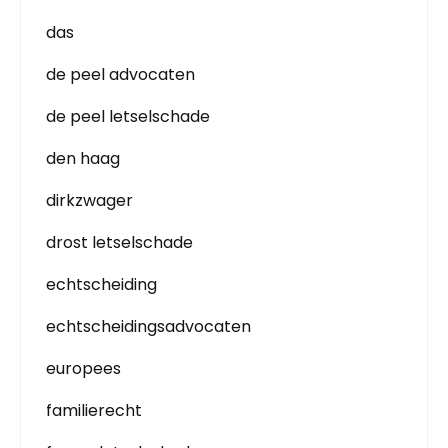
das
de peel advocaten
de peel letselschade
den haag
dirkzwager
drost letselschade
echtscheiding
echtscheidingsadvocaten
europees
familierecht