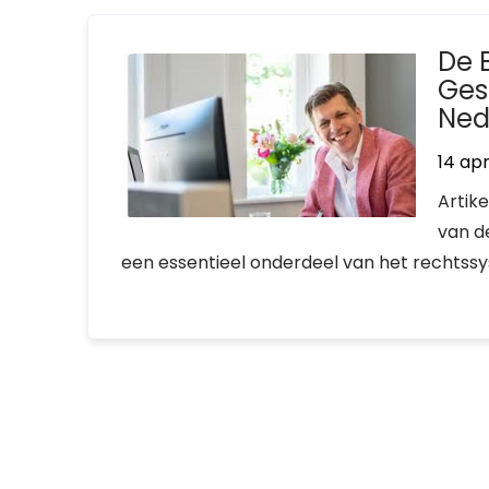
De 
Ges
Ned
14 apr
Artik
van d
een essentieel onderdeel van het rechtssys