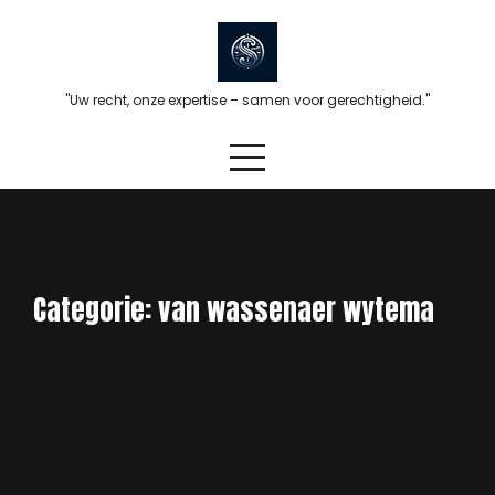
Skip
to
content
"Uw recht, onze expertise – samen voor gerechtigheid."
Categorie:
van wassenaer wytema