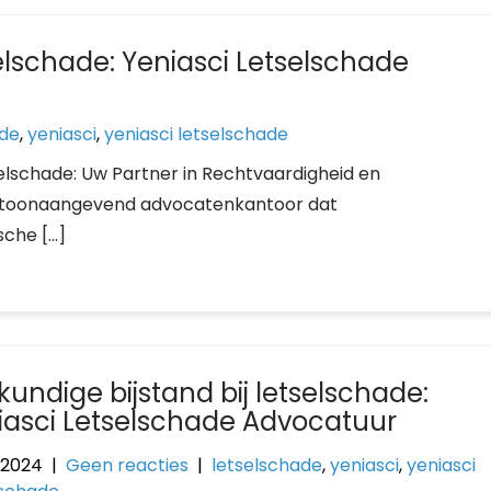
elschade: Yeniasci Letselschade
ade
,
yeniasci
,
yeniasci letselschade
tselschade: Uw Partner in Rechtvaardigheid en
n toonaangevend advocatenkantoor dat
ische […]
kundige bijstand bij letselschade:
iasci Letselschade Advocatuur
i 2024
|
Geen reacties
|
letselschade
,
yeniasci
,
yeniasci