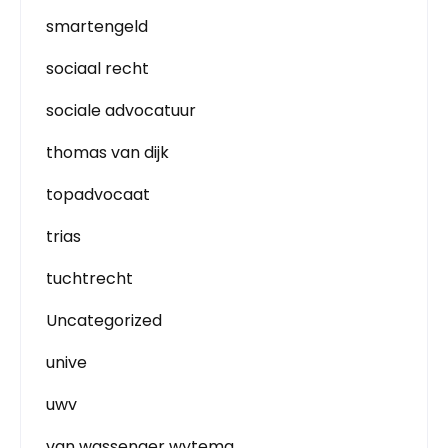
smartengeld
sociaal recht
sociale advocatuur
thomas van dijk
topadvocaat
trias
tuchtrecht
Uncategorized
unive
uwv
van wassenaer wytema