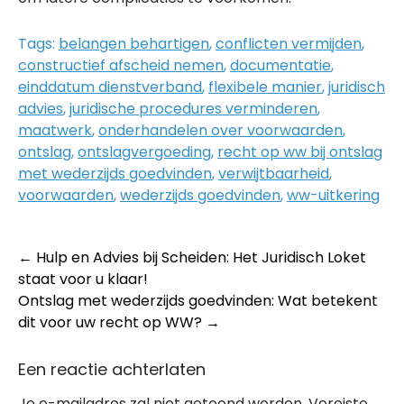
Tags:
belangen behartigen
,
conflicten vermijden
,
constructief afscheid nemen
,
documentatie
,
einddatum dienstverband
,
flexibele manier
,
juridisch
advies
,
juridische procedures verminderen
,
maatwerk
,
onderhandelen over voorwaarden
,
ontslag
,
ontslagvergoeding
,
recht op ww bij ontslag
met wederzijds goedvinden
,
verwijtbaarheid
,
voorwaarden
,
wederzijds goedvinden
,
ww-uitkering
Post
←
Hulp en Advies bij Scheiden: Het Juridisch Loket
staat voor u klaar!
navigation
Ontslag met wederzijds goedvinden: Wat betekent
dit voor uw recht op WW?
→
Een reactie achterlaten
Je e-mailadres zal niet getoond worden.
Vereiste