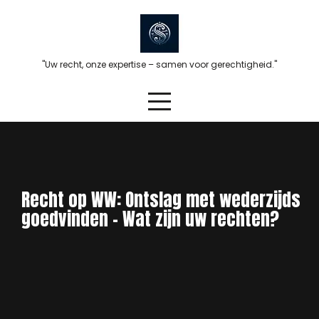
Skip
to
content
"Uw recht, onze expertise – samen voor gerechtigheid."
Recht op WW: Ontslag met wederzijds
goedvinden – Wat zijn uw rechten?