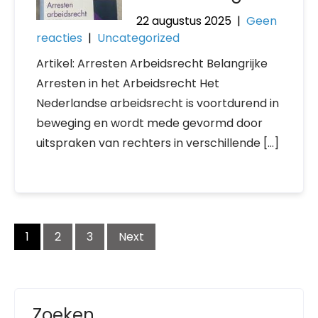
22 augustus 2025
|
Geen
reacties
|
Uncategorized
Artikel: Arresten Arbeidsrecht Belangrijke
Arresten in het Arbeidsrecht Het
Nederlandse arbeidsrecht is voortdurend in
beweging en wordt mede gevormd door
uitspraken van rechters in verschillende […]
Posts
1
2
3
Next
navigation
Zoeken