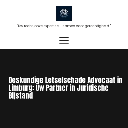
Skip
to
content
"Uw recht, onze expertise – samen voor gerechtigheid."
Deskundige Letselschade Advocaat in
Limburg: Uw Partner in Juridische
Bijstand