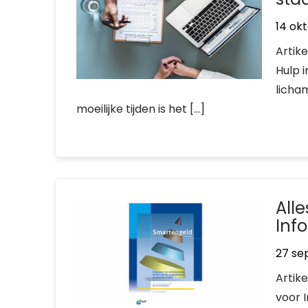
14 ok
Artik
Hulp 
licha
moeilijke tijden is het […]
All
Inf
27 se
Artik
voor 