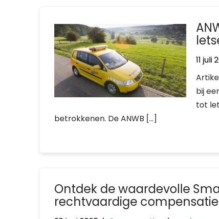
ANW
let
11 juli
Artik
bij e
tot l
betrokkenen. De ANWB […]
Ontdek de waardevolle Sma
rechtvaardige compensatie