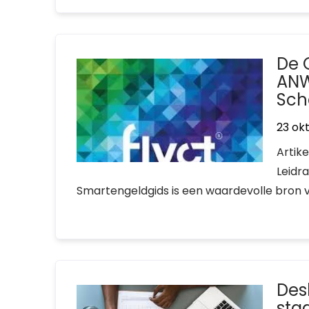
De 
ANW
Sch
23 ok
Artik
Leidr
Smartengeldgids is een waardevolle bron vo
Des
staa