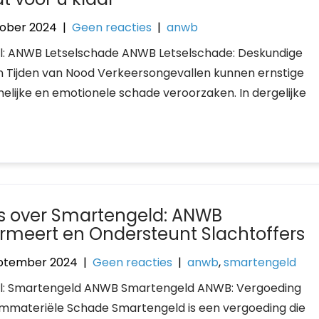
tober 2024
|
Geen reacties
|
anwb
el: ANWB Letselschade ANWB Letselschade: Deskundige
in Tijden van Nood Verkeersongevallen kunnen ernstige
melijke en emotionele schade veroorzaken. In dergelijke
es over Smartengeld: ANWB
ormeert en Ondersteunt Slachtoffers
ptember 2024
|
Geen reacties
|
anwb
,
smartengeld
el: Smartengeld ANWB Smartengeld ANWB: Vergoeding
Immateriële Schade Smartengeld is een vergoeding die