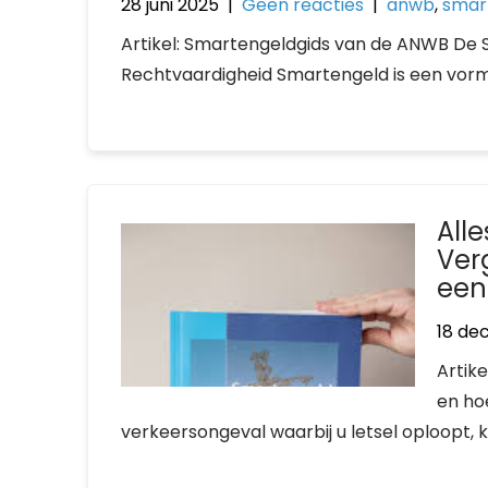
28 juni 2025
|
Geen reacties
|
anwb
,
smar
Artikel: Smartengeldgids van de ANWB De 
Rechtvaardigheid Smartengeld is een vorm 
All
Ver
een
18 de
Artik
en ho
verkeersongeval waarbij u letsel oploopt, k