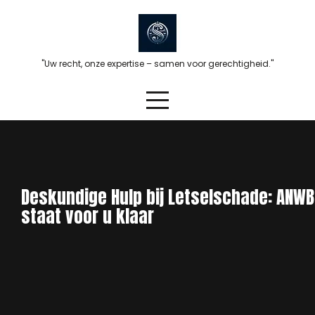
Skip
to
content
"Uw recht, onze expertise – samen voor gerechtigheid."
Deskundige Hulp bij Letselschade: ANWB
staat voor u klaar