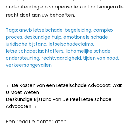
ondersteuning en compensatie kunt ontvangen die
recht doet aan uw behoeften.
Tags:
anwb letselschade
,
begeleiding
,
complex
proces
,
deskundige hulp
,
emotionele schade
,
juridische bijstand
,
letselschadeclaims
,
letselschadeslachtoffers
,
lichamelijke schade
,
ondersteuning
,
rechtvaardigheid
,
tijden van nood
,
verkeersongevallen
Post
←
De Kosten van een Letselschade Advocaat: Wat
U Moet Weten
navigation
Deskundige Bijstand van De Peel Letselschade
Advocaten
→
Een reactie achterlaten