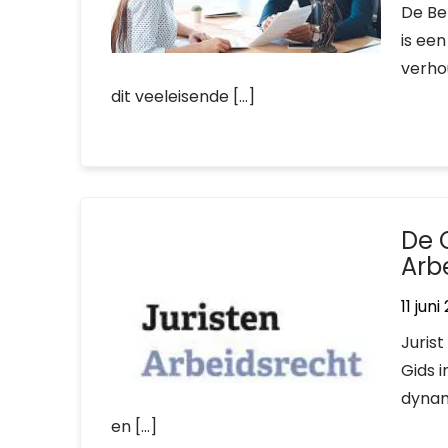
De Be
is ee
verho
dit veeleisende […]
De 
Arb
11 jun
Juris
Gids 
dynam
en […]