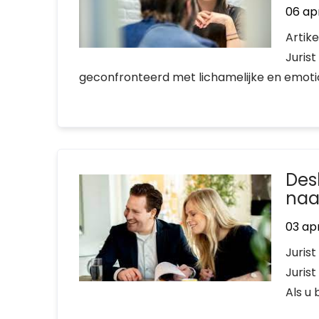
06 ap
Artik
Jurist
geconfronteerd met lichamelijke en emotio
Des
naa
03 apr
Jurist
Jurist
Als u