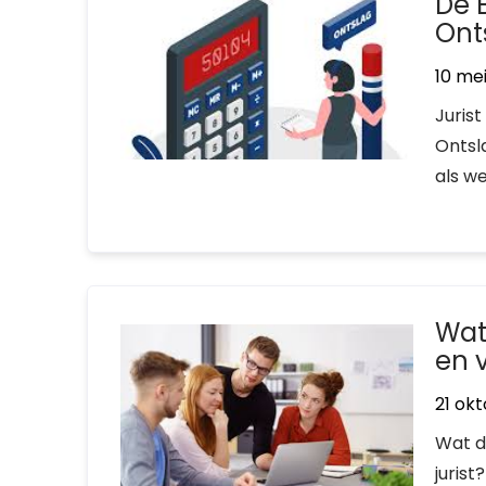
De B
Ont
10 me
Juris
Ontsl
als we
Wat
en 
21 ok
Wat d
jurist