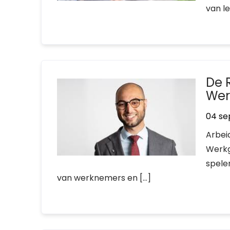
van l
De 
Wer
04 se
Arbei
Werkg
spele
van werknemers en […]