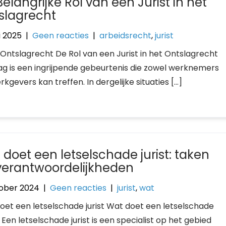
elangrijke Rol van een Jurist in het
slagrecht
i 2025
|
Geen reacties
|
arbeidsrecht
,
jurist
t Ontslagrecht De Rol van een Jurist in het Ontslagrecht
ag is een ingrijpende gebeurtenis die zowel werknemers
rkgevers kan treffen. In dergelijke situaties […]
 doet een letselschade jurist: taken
verantwoordelijkheden
tober 2024
|
Geen reacties
|
jurist
,
wat
oet een letselschade jurist Wat doet een letselschade
? Een letselschade jurist is een specialist op het gebied