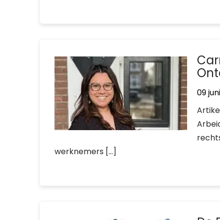
Carr
Ont
09 jun
Artike
Arbeid
recht
werknemers […]