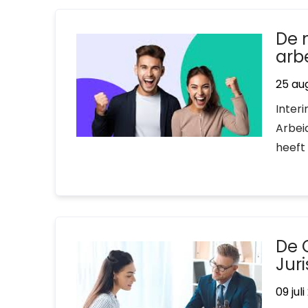
De 
arb
25 au
Interi
Arbei
heeft
De 
Jur
09 jul