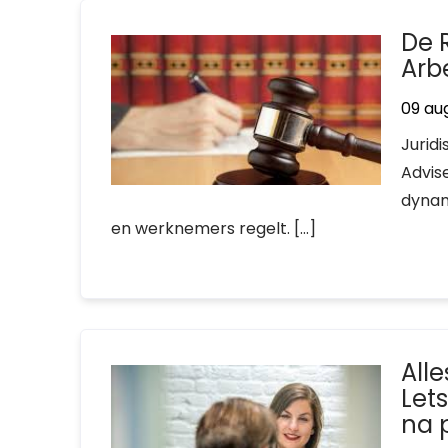
De 
Arb
09 au
Jurid
Advis
dynam
en werknemers regelt. […]
All
Let
na 