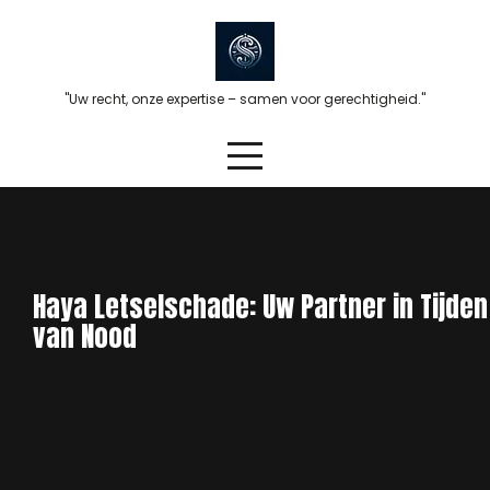
Skip
to
content
"Uw recht, onze expertise – samen voor gerechtigheid."
Haya Letselschade: Uw Partner in Tijden
van Nood