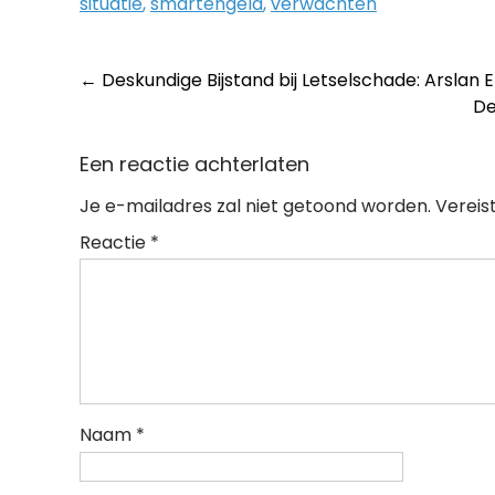
situatie
,
smartengeld
,
verwachten
Post
←
Deskundige Bijstand bij Letselschade: Arslan E
De
navigation
Een reactie achterlaten
Je e-mailadres zal niet getoond worden.
Vereis
Reactie
*
Naam
*