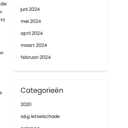
die
juni 2024
en
cht
mei 2024
april 2024
maart 2024
uw
februari 2024
Categorieën
e
2020
a&g letselschade