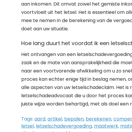
aan inkomen. Dit omvat zowel het gemiste inko
voortvloeit uit het letsel. Het is essentieel om a
mee te nemen in de berekening van de vergoed
doet aan uw situatie.
Hoe lang duurt het voordat ik een letsel
Het ontvangen van een letselschadevergoeding ka
zaak en de mate van aansprakelijkheid die moet
naar een voortvarende afwikkeling om u zo sne
proces kan echter enige tijd in beslag nemen,
alle aspecten van uw letselschadeclaim. Het 
letselschadeadvocaat die u door het proces ka
juiste wijze worden behartigd, met als doel een 
Tags:
aard
,
artikel
,
bepalen
,
berekenen
,
compen
letsel
,
letselschadevergoeding
,
maatwerk
,
mate