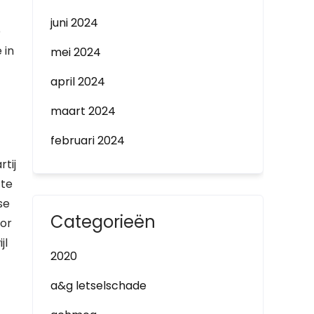
juni 2024
e
 in
mei 2024
april 2024
maart 2024
februari 2024
tij
 te
se
Categorieën
oor
jl
2020
a&g letselschade