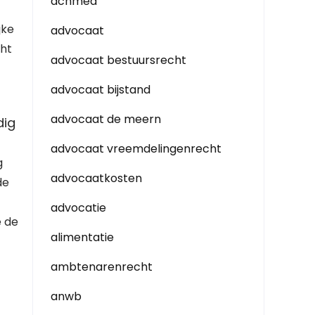
achmea
jke
advocaat
cht
advocaat bestuursrecht
advocaat bijstand
advocaat de meern
dig
advocaat vreemdelingenrecht
g
advocaatkosten
de
advocatie
e de
alimentatie
ambtenarenrecht
anwb