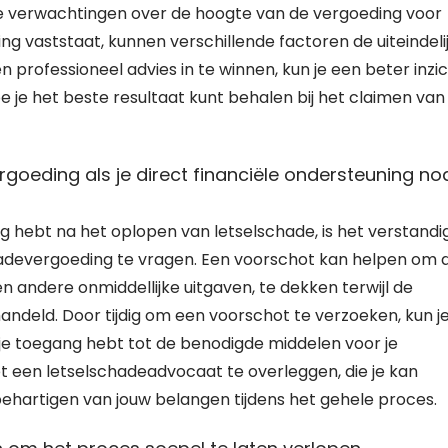
in je verwachtingen over de hoogte van de vergoeding voor
g vaststaat, kunnen verschillende factoren de uiteindeli
n professioneel advies in te winnen, kun je een beter inzi
oe je het beste resultaat kunt behalen bij het claimen van
eding als je direct financiële ondersteuning no
g hebt na het oplopen van letselschade, is het verstandi
devergoeding te vragen. Een voorschot kan helpen om 
 andere onmiddellijke uitgaven, te dekken terwijl de
andeld. Door tijdig om een voorschot te verzoeken, kun j
 je toegang hebt tot de benodigde middelen voor je
t een letselschadeadvocaat te overleggen, die je kan
 behartigen van jouw belangen tijdens het gehele proces.