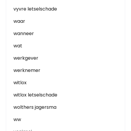
vyvre letselschade
waar
wanneer
wat
werkgever
werknemer
witlox
witlox letselschade
wolthers jagersma
ww