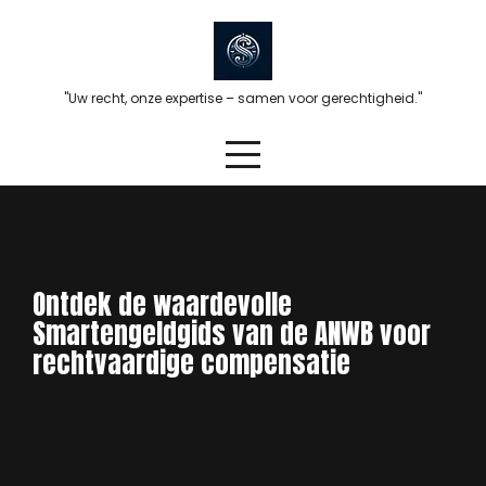
Skip
to
content
"Uw recht, onze expertise – samen voor gerechtigheid."
Ontdek de waardevolle
Smartengeldgids van de ANWB voor
rechtvaardige compensatie