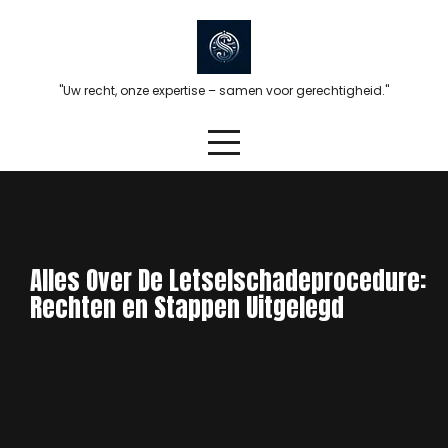
Skip
to
content
"Uw recht, onze expertise – samen voor gerechtigheid."
Alles Over De Letselschadeprocedure:
Rechten en Stappen Uitgelegd