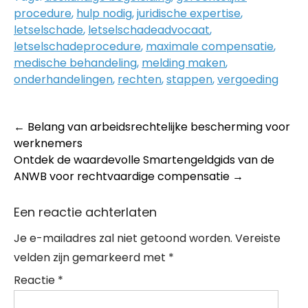
procedure
,
hulp nodig
,
juridische expertise
,
letselschade
,
letselschadeadvocaat
,
letselschadeprocedure
,
maximale compensatie
,
medische behandeling
,
melding maken
,
onderhandelingen
,
rechten
,
stappen
,
vergoeding
Post
←
Belang van arbeidsrechtelijke bescherming voor
werknemers
navigation
Ontdek de waardevolle Smartengeldgids van de
ANWB voor rechtvaardige compensatie
→
Een reactie achterlaten
Je e-mailadres zal niet getoond worden.
Vereiste
velden zijn gemarkeerd met
*
Reactie
*