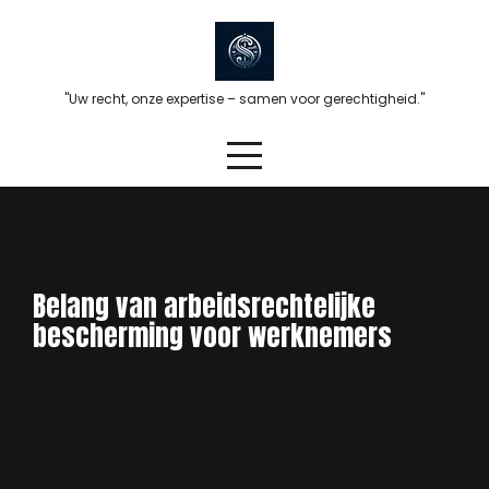
Skip
to
content
"Uw recht, onze expertise – samen voor gerechtigheid."
Belang van arbeidsrechtelijke
bescherming voor werknemers