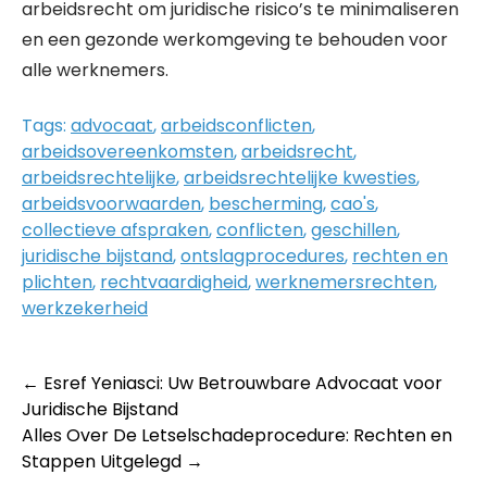
arbeidsrecht om juridische risico’s te minimaliseren
en een gezonde werkomgeving te behouden voor
alle werknemers.
Tags:
advocaat
,
arbeidsconflicten
,
arbeidsovereenkomsten
,
arbeidsrecht
,
arbeidsrechtelijke
,
arbeidsrechtelijke kwesties
,
arbeidsvoorwaarden
,
bescherming
,
cao's
,
collectieve afspraken
,
conflicten
,
geschillen
,
juridische bijstand
,
ontslagprocedures
,
rechten en
plichten
,
rechtvaardigheid
,
werknemersrechten
,
werkzekerheid
Post
←
Esref Yeniasci: Uw Betrouwbare Advocaat voor
Juridische Bijstand
navigation
Alles Over De Letselschadeprocedure: Rechten en
Stappen Uitgelegd
→