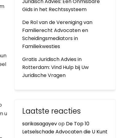
Juridisch Advies: Een Onmisbare
am
Gids in het Rechtssysteem
De Rol van de Vereniging van
Familierecht Advocaten en
Scheidingsmediators in
Familiekwesties
hun
Gratis Juridisch Advies in
eel
Rotterdam: Vind Hulp bij Uw
Juridische Vragen
p
Laatste reacties
m u
sarikasagayev
op
De Top 10
Letselschade Advocaten die U Kunt