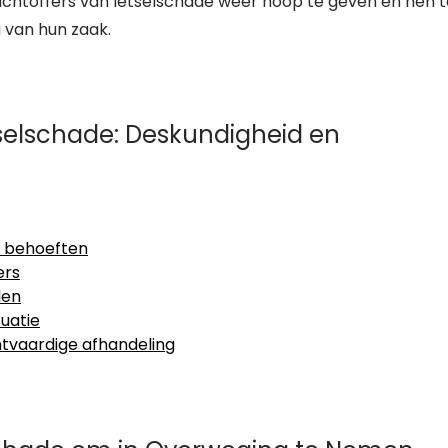
achtoffers van letselschade weer hoop te geven en hen t
 van hun zaak.
selschade: Deskundigheid en
w behoeften
ers
len
uatie
htvaardige afhandeling