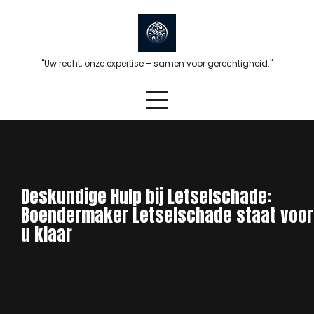
Skip
to
content
"Uw recht, onze expertise – samen voor gerechtigheid."
Deskundige Hulp bij Letselschade:
Boendermaker Letselschade staat voor
u klaar