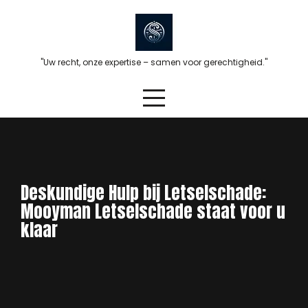
Skip
to
content
"Uw recht, onze expertise – samen voor gerechtigheid."
Deskundige Hulp bij Letselschade:
Mooyman Letselschade staat voor u
klaar