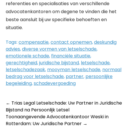
referenties en specialisaties van verschillende
advocatenkantoren om degene te vinden die het
beste aansluit bij uw specifieke behoeften en
situatie.
Tags:
compensatie
,
contact opnemen
,
deskundig
advies
,
diverse vormen van letselschade
,
emotionele schade
,
financiële situatie
,
gerechtigheid
,
juridische bijstand
,
letselschade
,
letselschadezaak
,
mooyman letselschade
,
normaal
bedrag voor letselschade
,
partner
,
persoonlijke
begeleiding
,
schadevergoeding
Post
←
Trias Legal Letselschade: Uw Partner in Juridische
Bijstand na Persoonlijk Letsel
navigation
Toonaangevende Advocatenkantoor Weski in
Rotterdam: Uw Juridische Partner
→