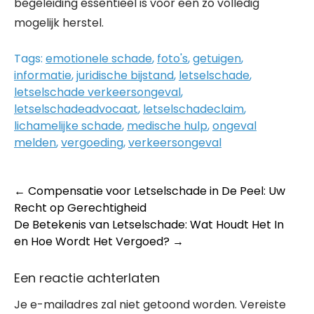
begeleiding essentieel is voor een zo volledig
mogelijk herstel.
Tags:
emotionele schade
,
foto's
,
getuigen
,
informatie
,
juridische bijstand
,
letselschade
,
letselschade verkeersongeval
,
letselschadeadvocaat
,
letselschadeclaim
,
lichamelijke schade
,
medische hulp
,
ongeval
melden
,
vergoeding
,
verkeersongeval
Post
←
Compensatie voor Letselschade in De Peel: Uw
Recht op Gerechtigheid
navigation
De Betekenis van Letselschade: Wat Houdt Het In
en Hoe Wordt Het Vergoed?
→
Een reactie achterlaten
Je e-mailadres zal niet getoond worden.
Vereiste