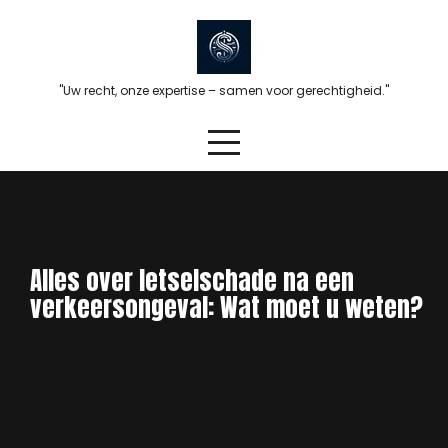
Skip
to
content
"Uw recht, onze expertise – samen voor gerechtigheid."
Alles over letselschade na een
verkeersongeval: Wat moet u weten?