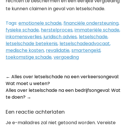
rechten te beschermen en een eerlijke vergoeding
te kunnen claimen in geval van letselschade.
Tags:
emotionele schade
,
financiële ondersteuning
,
fysieke schade
,
herstelproces
,
immateriële schade
,
inkomensverlies
,
juridisch advies
,
letselschade
,
letselschade betekenis
,
letselschadeadvocaat
,
medische kosten
,
revalidatie
,
smartengeld
,
toekomstige schade
,
vergoeding
Post
←
Alles over letselschade na een verkeersongeval:
Wat moet u weten?
navigation
Alles over letselschade na een bedrijfsongeval: Wat
te doen?
→
Een reactie achterlaten
Je e-mailadres zal niet getoond worden.
Vereiste