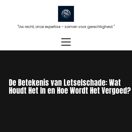
Skip
to
content
"Uw recht, onze expertise – samen voor gerechtigheid."
De Betekenis van Letselschade: Wat
Houdt Het In en Hoe Wordt Het Vergoed?