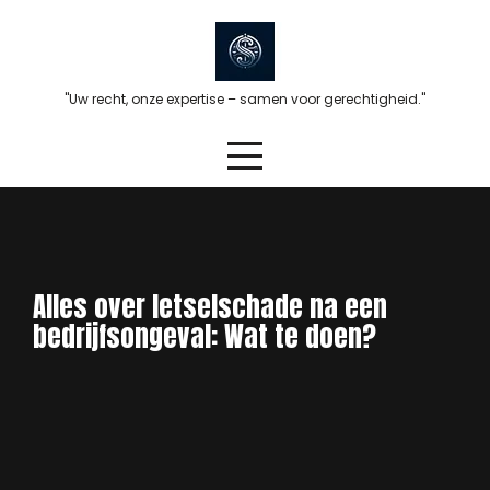
Skip
to
content
"Uw recht, onze expertise – samen voor gerechtigheid."
Alles over letselschade na een
bedrijfsongeval: Wat te doen?