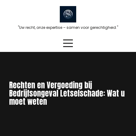
Skip
to
content
"Uw recht, onze expertise – samen voor gerechtigheid."
Rechten en Vergoeding bij
Bedrijfsongeval Letselschade: Wat u
moet weten