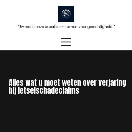
Skip
to
content
"Uw recht, onze expertise – samen voor gerechtigheid."
Alles wat u moet weten over verjaring
bij letselschadeclaims