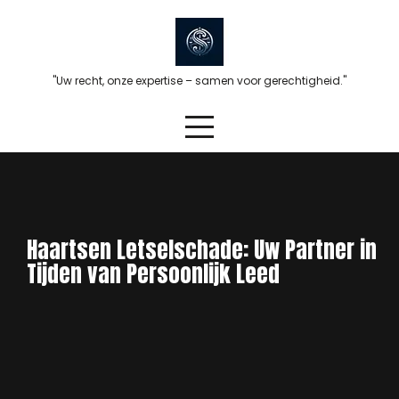
Skip
to
content
"Uw recht, onze expertise – samen voor gerechtigheid."
Haartsen Letselschade: Uw Partner in
Tijden van Persoonlijk Leed