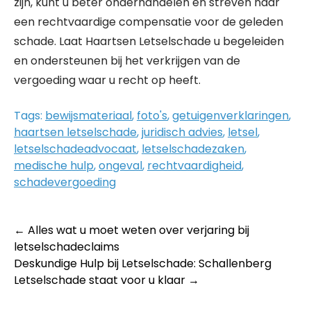
zijn, kunt u beter onderhandelen en streven naar
een rechtvaardige compensatie voor de geleden
schade. Laat Haartsen Letselschade u begeleiden
en ondersteunen bij het verkrijgen van de
vergoeding waar u recht op heeft.
Tags:
bewijsmateriaal
,
foto's
,
getuigenverklaringen
,
haartsen letselschade
,
juridisch advies
,
letsel
,
letselschadeadvocaat
,
letselschadezaken
,
medische hulp
,
ongeval
,
rechtvaardigheid
,
schadevergoeding
Post
←
Alles wat u moet weten over verjaring bij
letselschadeclaims
navigation
Deskundige Hulp bij Letselschade: Schallenberg
Letselschade staat voor u klaar
→