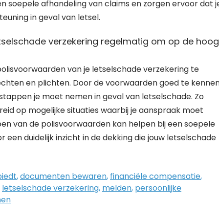
en soepele afhandeling van claims en zorgen ervoor dat j
euning in geval van letsel.
tselschade verzekering regelmatig om op de hoog
polisvoorwaarden van je letselschade verzekering te
rechten en plichten. Door de voorwaarden goed te kennen
 stappen je moet nemen in geval van letselschade. Zo
eid op mogelijke situaties waarbij je aanspraak moet
pen van de polisvoorwaarden kan helpen bij een soepele
een duidelijk inzicht in de dekking die jouw letselschade
biedt
,
documenten bewaren
,
financiële compensatie
,
,
letselschade verzekering
,
melden
,
persoonlijke
men