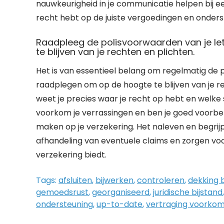
nauwkeurigheid in je communicatie helpen bij e
recht hebt op de juiste vergoedingen en onderst
Raadpleeg de polisvoorwaarden van je le
te blijven van je rechten en plichten.
Het is van essentieel belang om regelmatig de 
raadplegen om op de hoogte te blijven van je 
weet je precies waar je recht op hebt en welke
voorkom je verrassingen en ben je goed voorber
maken op je verzekering. Het naleven en begrij
afhandeling van eventuele claims en zorgen voor 
verzekering biedt.
Tags:
afsluiten
,
bijwerken
,
controleren
,
dekking 
gemoedsrust
,
georganiseerd
,
juridische bijstand
ondersteuning
,
up-to-date
,
vertraging voorko