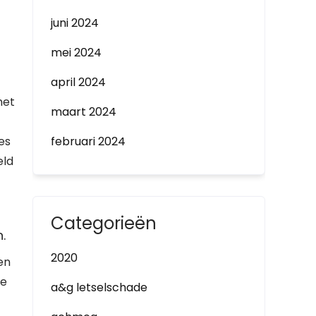
juni 2024
mei 2024
april 2024
met
maart 2024
es
februari 2024
eld
Categorieën
.
2020
en
le
a&g letselschade