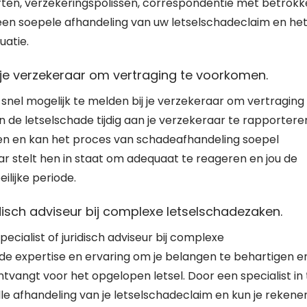
rten, verzekeringspolissen, correspondentie met betrok
een soepele afhandeling van uw letselschadeclaim en he
uatie.
j je verzekeraar om vertraging te voorkomen.
snel mogelijk te melden bij je verzekeraar om vertraging
de letselschade tijdig aan je verzekeraar te rapportere
n en kan het proces van schadeafhandeling soepel
aar stelt hen in staat om adequaat te reageren en jou de
ilijke periode.
ridisch adviseur bij complexe letselschadezaken.
pecialist of juridisch adviseur bij complexe
de expertise en ervaring om je belangen te behartigen e
ntvangt voor het opgelopen letsel. Door een specialist in 
le afhandeling van je letselschadeclaim en kun je rekene