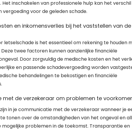
 Het inschakelen van professionele hulp kan het verschil
en vergoeding voor de geleden schade.
ten en inkomensverlies bij het vaststellen van de
or letselschade is het essentieel om rekening te houden 
Deze twee factoren kunnen aanzienlijke financiële
ngeval. Door zorgvuldig de medische kosten en het verli
eerlijke en passende schadevergoeding worden vastgest
edische behandelingen te bekostigen en financiële
.
tie met de verzekeraar om problemen te voorkomen
te zijn in je communicatie met de verzekeraar wanneer je e
d te tonen over de omstandigheden van het ongeval en al
e mogelijke problemen in de toekomst. Transparantie en