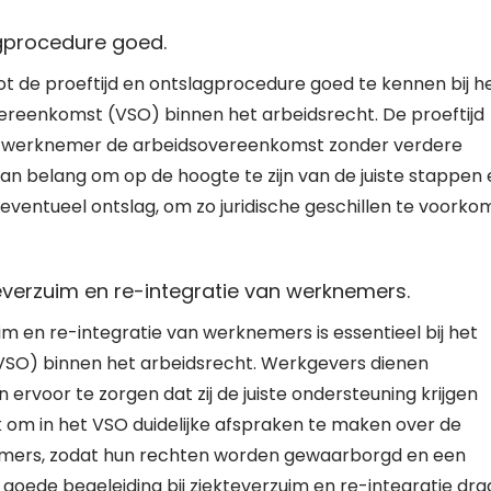
agprocedure goed.
ot de proeftijd en ontslagprocedure goed te kennen bij h
vereenkomst (VSO) binnen het arbeidsrecht. De proeftijd
ls werknemer de arbeidsovereenkomst zonder verdere
an belang om op de hoogte te zijn van de juiste stappen 
ventueel ontslag, om zo juridische geschillen te voork
everzuim en re-integratie van werknemers.
im en re-integratie van werknemers is essentieel bij het
VSO) binnen het arbeidsrecht. Werkgevers dienen
rvoor te zorgen dat zij de juiste ondersteuning krijgen
jk om in het VSO duidelijke afspraken te maken over de
emers, zodat hun rechten worden gewaarborgd en een
oede begeleiding bij ziekteverzuim en re-integratie dra