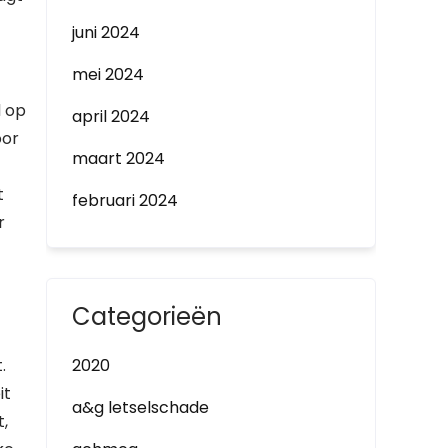
juni 2024
mei 2024
d op
april 2024
oor
maart 2024
t
februari 2024
r
Categorieën
.
2020
it
a&g letselschade
,