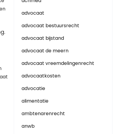
ke
achmea
 en
advocaat
advocaat bestuursrecht
g.
advocaat bijstand
advocaat de meern
advocaat vreemdelingenrecht
n
advocaatkosten
uaat
advocatie
alimentatie
ambtenarenrecht
anwb