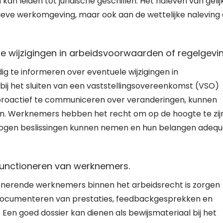
n kan leiden tot juridische geschillen. Het naleven van gelij
itieve werkomgeving, maar ook aan de wettelijke naleving
e wijzigingen in arbeidsvoorwaarden of regelgevin
ig te informeren over eventuele wijzigingen in
ij het sluiten van een vaststellingsovereenkomst (VSO)
 proactief te communiceren over veranderingen, kunnen
n. Werknemers hebben het recht om op de hoogte te zij
rwogen beslissingen kunnen nemen en hun belangen adeq
functioneren van werknemers.
tionerende werknemers binnen het arbeidsrecht is zorgen
documenteren van prestaties, feedbackgesprekken en
Een goed dossier kan dienen als bewijsmateriaal bij het