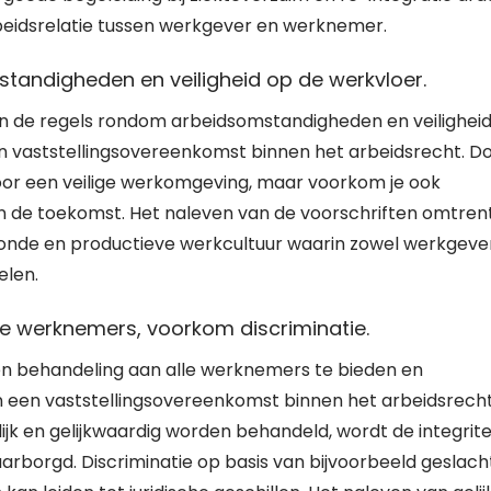
rbeidsrelatie tussen werkgever en werknemer.
tandigheden en veiligheid op de werkvloer.
an de regels rondom arbeidsomstandigheden en veilighei
en vaststellingsovereenkomst binnen het arbeidsrecht. D
 voor een veilige werkomgeving, maar voorkom je ook
 in de toekomst. Het naleven van de voorschriften omtren
onde en productieve werkcultuur waarin zowel werkgeve
elen.
le werknemers, voorkom discriminatie.
 en behandeling aan alle werknemers te bieden en
an een vaststellingsovereenkomst binnen het arbeidsrecht
jk en gelijkwaardig worden behandeld, wordt de integrite
rborgd. Discriminatie op basis van bijvoorbeeld geslacht