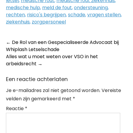
letsel
,
medische fout
,
medische fout ziekenhuis
,
medische hulp
,
meld de fout
,
ondersteuning
,
rechten
,
risico's begrijpen
,
schade
,
vragen stellen
,
ziekenhuis
,
zorgpersoneel
Post
←
De Rol van een Gespecialiseerde Advocaat bij
Whiplash Letselschade
navigation
Alles wat u moet weten over VSO in het
arbeidsrecht
→
Een reactie achterlaten
Je e-mailadres zal niet getoond worden.
Vereiste
velden zijn gemarkeerd met
*
Reactie
*