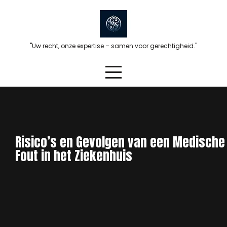
Skip
to
content
"Uw recht, onze expertise – samen voor gerechtigheid."
Risico’s en Gevolgen van een Medische
Fout in het Ziekenhuis