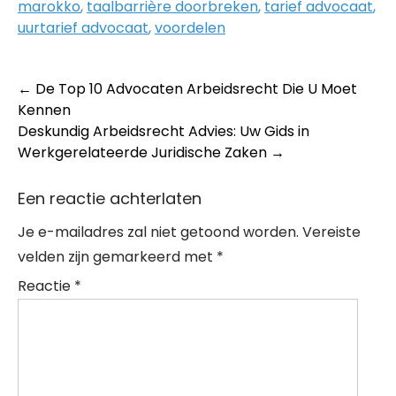
marokko
,
taalbarrière doorbreken
,
tarief advocaat
,
uurtarief advocaat
,
voordelen
Post
←
De Top 10 Advocaten Arbeidsrecht Die U Moet
Kennen
navigation
Deskundig Arbeidsrecht Advies: Uw Gids in
Werkgerelateerde Juridische Zaken
→
Een reactie achterlaten
Je e-mailadres zal niet getoond worden.
Vereiste
velden zijn gemarkeerd met
*
Reactie
*