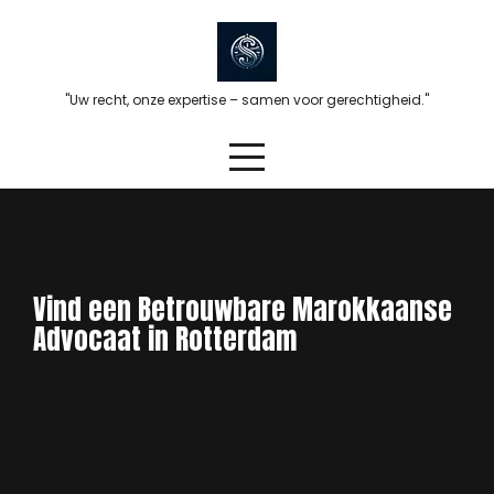
Skip
to
content
"Uw recht, onze expertise – samen voor gerechtigheid."
Vind een Betrouwbare Marokkaanse
Advocaat in Rotterdam