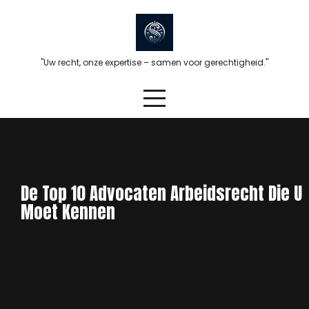
Skip
to
content
"Uw recht, onze expertise – samen voor gerechtigheid."
De Top 10 Advocaten Arbeidsrecht Die U
Moet Kennen