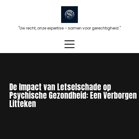
Skip
to
content
"Uw recht, onze expertise – samen voor gerechtigheid."
De Impact van Letselschade op
Psychische Gezondheid: Een Verborgen
Litteken