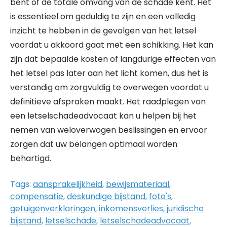
bent of de totale omvang van de schade kent. Het
is essentieel om geduldig te zijn en een volledig
inzicht te hebben in de gevolgen van het letsel
voordat u akkoord gaat met een schikking. Het kan
zijn dat bepaalde kosten of langdurige effecten van
het letsel pas later aan het licht komen, dus het is
verstandig om zorgvuldig te overwegen voordat u
definitieve afspraken maakt. Het raadplegen van
een letselschadeadvocaat kan u helpen bij het
nemen van weloverwogen beslissingen en ervoor
zorgen dat uw belangen optimaal worden
behartigd.
Tags:
aansprakelijkheid
,
bewijsmateriaal
,
compensatie
,
deskundige bijstand
,
foto's
,
getuigenverklaringen
,
inkomensverlies
,
juridische
bijstand
,
letselschade
,
letselschadeadvocaat
,