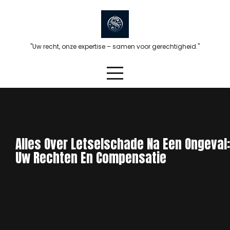
Skip
to
content
"Uw recht, onze expertise – samen voor gerechtigheid."
Alles Over Letselschade Na Een Ongeval:
Uw Rechten En Compensatie