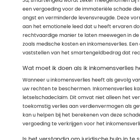
Ja, smartengeld wordt zeker meegenomen bij h
een vergoeding voor de immateriële schade die u 
angst en verminderde levensvreugde. Deze vor
aan het emotionele leed dat u heeft ervaren do
rechtvaardige manier te laten meewegen in de 
zoals medische kosten en inkomensverlies. Een e
vaststellen van het smartengeldbedrag dat rech
Wat moet ik doen als ik inkomensverlies 
Wanneer u inkomensverlies heeft als gevolg van l
uw rechten te beschermen. Inkomensverlies k
letselschadeclaim. Dit omvat niet alleen het v
toekomstig verlies aan verdienvermogen als gevo
kan u helpen bij het berekenen van deze schad
vergoeding te verkrijgen voor het inkomensverli
Is het verstandig om juridische hulp in te