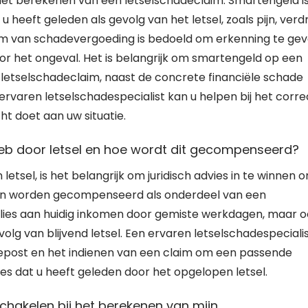
et berekenen van een letselschadeclaim. Smartengeld i
heeft geleden als gevolg van het letsel, zoals pijn, verdr
m van schadevergoeding is bedoeld om erkenning te ge
or het ongeval. Het is belangrijk om smartengeld op een
letselschadeclaim, naast de concrete financiële schade
rvaren letselschadespecialist kan u helpen bij het corre
t doet aan uw situatie.
heb door letsel en hoe wordt dit gecompenseerd?
etsel, is het belangrijk om juridisch advies in te winnen 
an worden gecompenseerd als onderdeel van een
erlies aan huidig inkomen door gemiste werkdagen, maar 
lg van blijvend letsel. Een ervaren letselschadespeciali
epost en het indienen van een claim om een passende
es dat u heeft geleden door het opgelopen letsel.
 schakelen bij het berekenen van mijn