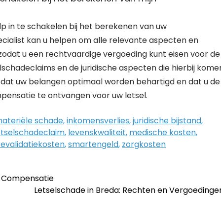
ulp in te schakelen bij het berekenen van uw
cialist kan u helpen om alle relevante aspecten en
zodat u een rechtvaardige vergoeding kunt eisen voor de
lschadeclaims en de juridische aspecten die hierbij kome
en dat uw belangen optimaal worden behartigd en dat u de
pensatie te ontvangen voor uw letsel.
ateriële schade
,
inkomensverlies
,
juridische bijstand
,
etselschadeclaim
,
levenskwaliteit
,
medische kosten
,
revalidatiekosten
,
smartengeld
,
zorgkosten
p Compensatie
Letselschade in Breda: Rechten en Vergoeding