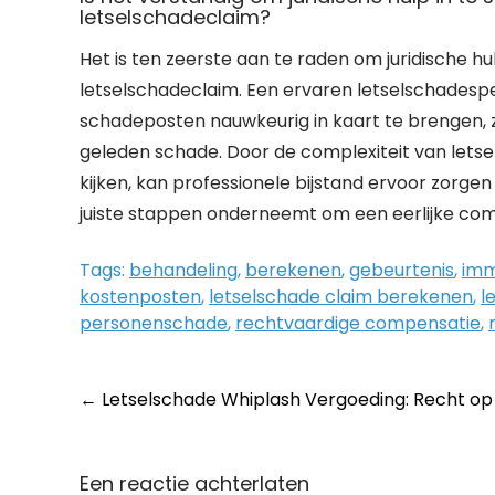
letselschadeclaim?
Het is ten zeerste aan te raden om juridische h
letselschadeclaim. Een ervaren letselschadespe
schadeposten nauwkeurig in kaart te brengen, 
geleden schade. Door de complexiteit van letse
kijken, kan professionele bijstand ervoor zorg
juiste stappen onderneemt om een eerlijke com
Tags:
behandeling
,
berekenen
,
gebeurtenis
,
imm
kostenposten
,
letselschade claim berekenen
,
l
personenschade
,
rechtvaardige compensatie
,
Post
←
Letselschade Whiplash Vergoeding: Recht o
navigation
Een reactie achterlaten