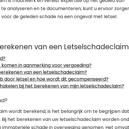
im is maatwerk en vereist expertise op het gebied van
 te analyseren en te documenteren, kunt u ervoor zorge
voor de geleden schade na een ongeval met letsel.
Berekenen van een Letselschadeclaim
nd?
n komen in aanmerking voor vergoeding?
erekenen van een letselschadeclaim?
eb door letsel en hoe wordt dit gecompenseerd?
schakelen bij het berekenen van mijn letselschadeclaim?
nd?
im wordt berekend, is het belangrijk om te begrijpen dat
en. Bij het berekenen van uw letselschadeclaim worden on
n immateriële schade in overweging genomen. Het omva