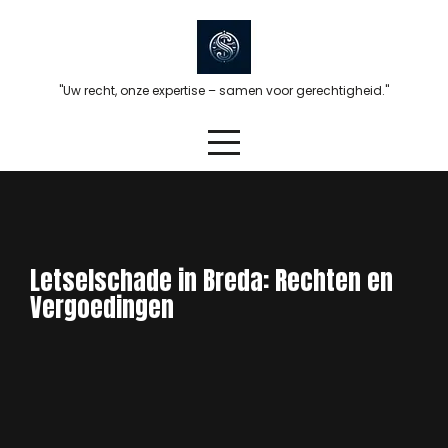
Skip
to
content
"Uw recht, onze expertise – samen voor gerechtigheid."
Letselschade in Breda: Rechten en
Vergoedingen