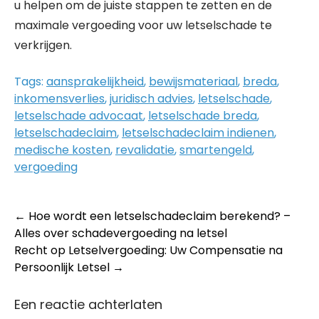
u helpen om de juiste stappen te zetten en de
maximale vergoeding voor uw letselschade te
verkrijgen.
Tags:
aansprakelijkheid
,
bewijsmateriaal
,
breda
,
inkomensverlies
,
juridisch advies
,
letselschade
,
letselschade advocaat
,
letselschade breda
,
letselschadeclaim
,
letselschadeclaim indienen
,
medische kosten
,
revalidatie
,
smartengeld
,
vergoeding
Post
←
Hoe wordt een letselschadeclaim berekend? –
Alles over schadevergoeding na letsel
navigation
Recht op Letselvergoeding: Uw Compensatie na
Persoonlijk Letsel
→
Een reactie achterlaten