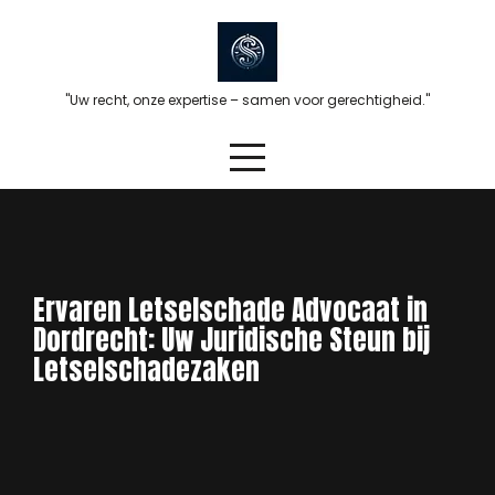
Skip
to
content
"Uw recht, onze expertise – samen voor gerechtigheid."
Ervaren Letselschade Advocaat in
Dordrecht: Uw Juridische Steun bij
Letselschadezaken