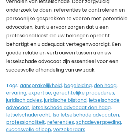
verhalen van letselschade. Door zorgvuldig
onderzoek te doen, referenties te controleren en
persoonlijke gesprekken te voeren met potentiële
advocaten, kunt u ervoor zorgen dat u een
professional kiest die uw belangen oprecht
behartigt en u adequaat vertegenwoordigt. Een
goede relatie en vertrouwen tussen u en uw
letselschade advocaat zijn essentieel voor een
succesvolle afhandeling van uw zaak.
Tags:
aansprakelijkheid
,
begeleiding
,
den haag
,
ervaring
,
expertise
,
gerechtelijke procedures
,
juridisch advies
,
juridische bijstand
,
letselschade
advocaat
,
letselschade advocaat den haag
,
letselschaderecht
,
lsa letselschade advocaten
,
professionaliteit
,
referenties
,
schadevergoeding
,
succesvolle afloop
,
verzekeraars