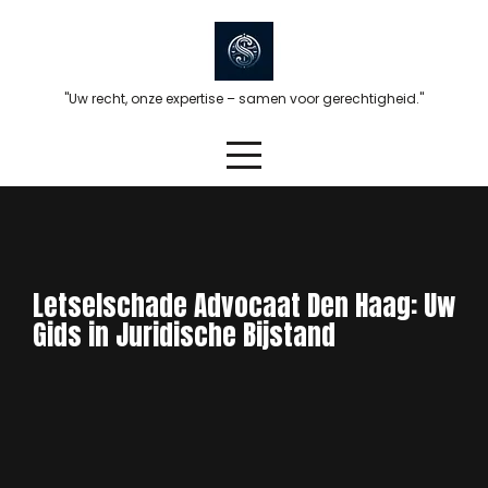
Skip
to
content
"Uw recht, onze expertise – samen voor gerechtigheid."
Letselschade Advocaat Den Haag: Uw
Gids in Juridische Bijstand