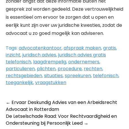
zonder angst dat deze informatie buiten het
gesprek zal worden gedeeld. Deze vertrouwelijkheid
is essentieel om ervoor te zorgen dat u open en
eerlijk kunt zijn over uw juridische kwesties, zodat de
advocaat u zo goed mogelijk kan adviseren.
Tags:
advocatenkantoor
,
afspraak maken
,
gratis
,
inzicht
,
juridisch advies
,
juridisch advies gratis
telefonisch
,
laagdrempelig
,
ondernemers
,
particulieren
,
plichten
,
procedure
,
rechten
,
rechtsgebieden
,
situaties
,
spreekuren
,
telefonisch
,
toegankelijk
,
vraagstukken
Post
←
Ervaar Deskundig Advies van een Arbeidsrecht
Advocaat in Rotterdam
navigation
De Letselschade Raad: Voor Rechtvaardigheid en
Ondersteuning bij Persoonlijk Leed
→