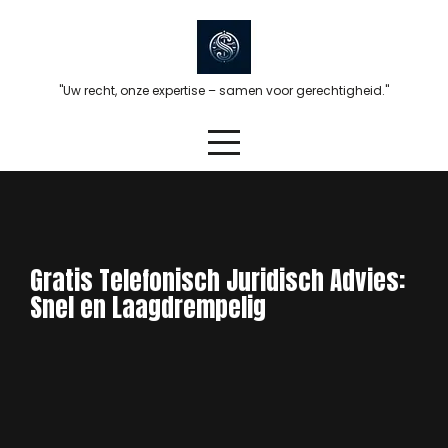
Skip
to
content
"Uw recht, onze expertise – samen voor gerechtigheid."
Gratis Telefonisch Juridisch Advies:
Snel en Laagdrempelig