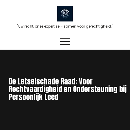
Skip
to
content
"Uw recht, onze expertise – samen voor gerechtigheid."
De Letselschade Raad: Voor
Rechtvaardigheid en Ondersteuning bij
Persoonlijk Leed