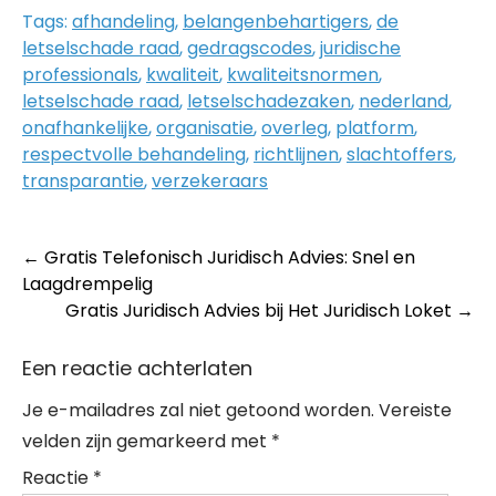
Tags:
afhandeling
,
belangenbehartigers
,
de
letselschade raad
,
gedragscodes
,
juridische
professionals
,
kwaliteit
,
kwaliteitsnormen
,
letselschade raad
,
letselschadezaken
,
nederland
,
onafhankelijke
,
organisatie
,
overleg
,
platform
,
respectvolle behandeling
,
richtlijnen
,
slachtoffers
,
transparantie
,
verzekeraars
Post
←
Gratis Telefonisch Juridisch Advies: Snel en
Laagdrempelig
navigation
Gratis Juridisch Advies bij Het Juridisch Loket
→
Een reactie achterlaten
Je e-mailadres zal niet getoond worden.
Vereiste
velden zijn gemarkeerd met
*
Reactie
*