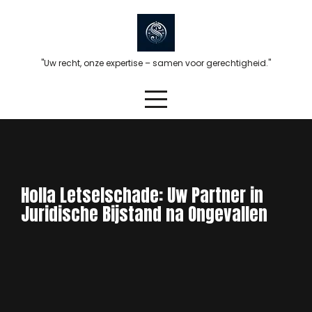
Skip
to
content
"Uw recht, onze expertise – samen voor gerechtigheid."
Holla Letselschade: Uw Partner in
Juridische Bijstand na Ongevallen