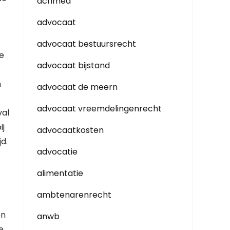
achmea
advocaat
advocaat bestuursrecht
e
advocaat bijstand
m
advocaat de meern
advocaat vreemdelingenrecht
val
ij
advocaatkosten
d.
advocatie
alimentatie
ambtenarenrecht
en
anwb
e