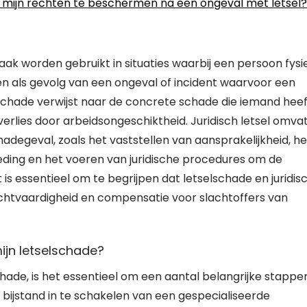
 mijn rechten te beschermen na een ongeval met letsel?
vaak worden gebruikt in situaties waarbij een persoon fysi
n als gevolg van een ongeval of incident waarvoor een
schade verwijst naar de concrete schade die iemand heef
rlies door arbeidsongeschiktheid. Juridisch letsel omva
degeval, zoals het vaststellen van aansprakelijkheid, he
ing en het voeren van juridische procedures om de
is essentieel om te begrijpen dat letselschade en juridis
rechtvaardigheid en compensatie voor slachtoffers van
ijn letselschade?
ade, is het essentieel om een aantal belangrijke stappe
e bijstand in te schakelen van een gespecialiseerde