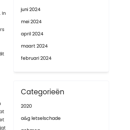
juni 2024
 In
mei 2024
rs
april 2024
maart 2024
it
februari 2024
Categorieën
n
2020
at
a&g letselschade
et
jgt