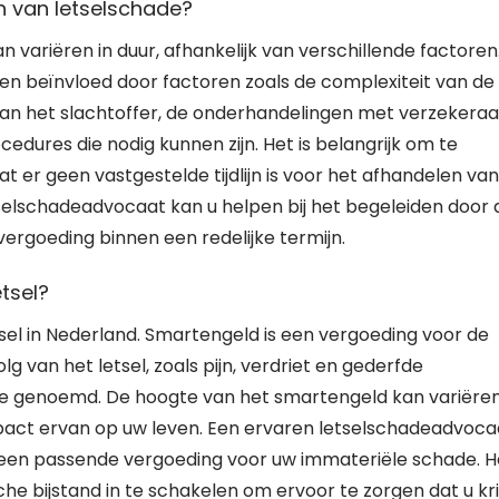
n van letselschade?
variëren in duur, afhankelijk van verschillende factoren.
n beïnvloed door factoren zoals de complexiteit van de
van het slachtoffer, de onderhandelingen met verzekeraa
cedures die nodig kunnen zijn. Het is belangrijk om te
at er geen vastgestelde tijdlijn is voor het afhandelen van
selschadeadvocaat kan u helpen bij het begeleiden door d
ergoeding binnen een redelijke termijn.
etsel?
etsel in Nederland. Smartengeld is een vergoeding voor de
g van het letsel, zoals pijn, verdriet en gederfde
de genoemd. De hoogte van het smartengeld kan variëre
impact ervan op uw leven. Een ervaren letselschadeadvoca
n een passende vergoeding voor uw immateriële schade. H
che bijstand in te schakelen om ervoor te zorgen dat u kri