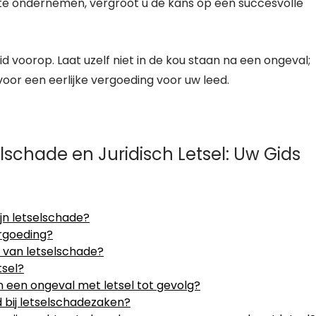
en te ondernemen, vergroot u de kans op een succesvolle
eid voorop. Laat uzelf niet in de kou staan na een ongeval;
oor een eerlijke vergoeding voor uw leed.
lschade en Juridisch Letsel: Uw Gids
jn letselschade?
rgoeding?
 van letselschade?
tsel?
n een ongeval met letsel tot gevolg?
d bij letselschadezaken?