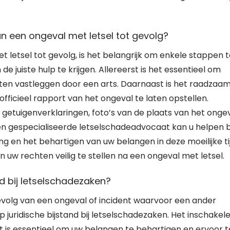
an een ongeval met letsel tot gevolg?
letsel tot gevolg, is het belangrijk om enkele stappen t
uiste hulp te krijgen. Allereerst is het essentieel om
laten vastleggen door een arts. Daarnaast is het raadzaa
ficieel rapport van het ongeval te laten opstellen.
 getuigenverklaringen, foto’s van de plaats van het onge
n gespecialiseerde letselschadeadvocaat kan u helpen b
en het behartigen van uw belangen in deze moeilijke tij
 uw rechten veilig te stellen na een ongeval met letsel.
nd bij letselschadezaken?
volg van een ongeval of incident waarvoor een ander
p juridische bijstand bij letselschadezaken. Het inschakel
 is essentieel om uw belangen te behartigen en ervoor t